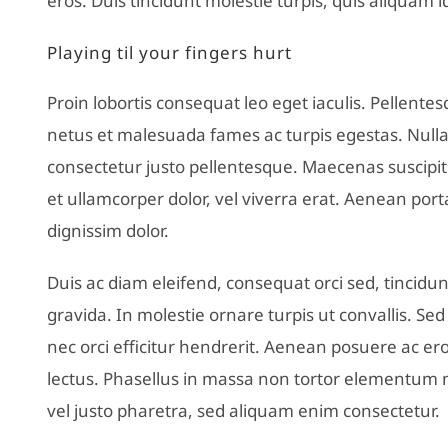
eros. Duis tincidunt molestie turpis, quis aliquam i
Playing til your fingers hurt
Proin lobortis consequat leo eget iaculis. Pellente
netus et malesuada fames ac turpis egestas. Nulla
consectetur justo pellentesque. Maecenas suscipit
et ullamcorper dolor, vel viverra erat. Aenean port
dignissim dolor.
Duis ac diam eleifend, consequat orci sed, tincidunt
gravida. In molestie ornare turpis ut convallis. Sed 
nec orci efficitur hendrerit. Aenean posuere ac 
lectus. Phasellus in massa non tortor elementum m
vel justo pharetra, sed aliquam enim consectetur.