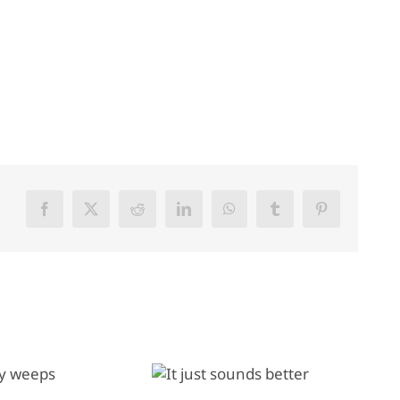
Facebook
X
Reddit
LinkedIn
WhatsApp
Tumblr
Pinterest
It just sounds
Sharing the stage with a
better
legend