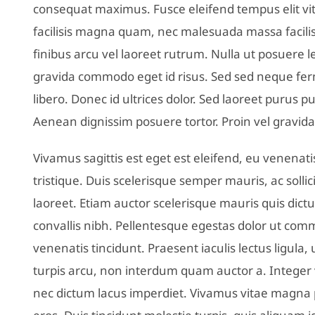
consequat maximus. Fusce eleifend tempus elit vita
facilisis magna quam, nec malesuada massa facilisi
finibus arcu vel laoreet rutrum. Nulla ut posuere 
gravida commodo eget id risus. Sed sed neque f
libero. Donec id ultrices dolor. Sed laoreet purus pu
Aenean dignissim posuere tortor. Proin vel gravid
Vivamus sagittis est eget est eleifend, eu venenatis 
tristique. Duis scelerisque semper mauris, ac sollic
laoreet. Etiam auctor scelerisque mauris quis dict
convallis nibh. Pellentesque egestas dolor ut co
venenatis tincidunt. Praesent iaculis lectus ligula,
turpis arcu, non interdum quam auctor a. Integer v
nec dictum lacus imperdiet. Vivamus vitae magna