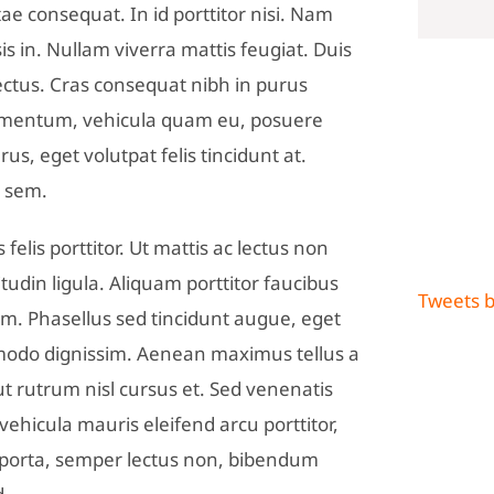
e consequat. In id porttitor nisi. Nam
s in. Nullam viverra mattis feugiat. Duis
lectus. Cras consequat nibh in purus
ermentum, vehicula quam eu, posuere
rus, eget volutpat felis tincidunt at.
a sem.
Fan Ch
felis porttitor. Ut mattis ac lectus non
itudin ligula. Aliquam porttitor faucibus
Tweets 
um. Phasellus sed tincidunt augue, eget
mmodo dignissim. Aenean maximus tellus a
 ut rutrum nisl cursus et. Sed venenatis
ehicula mauris eleifend arcu porttitor,
 porta, semper lectus non, bibendum