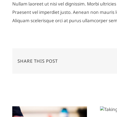
Nullam laoreet ut nisi vel dignissim. Morbi ultrici
Praesent vel imperdiet justo. Aenean non mauris l
Aliquam scelerisque orci at purus ullamcorper semp
SHARE THIS POST
Related Posts
Taking it back to the old
school